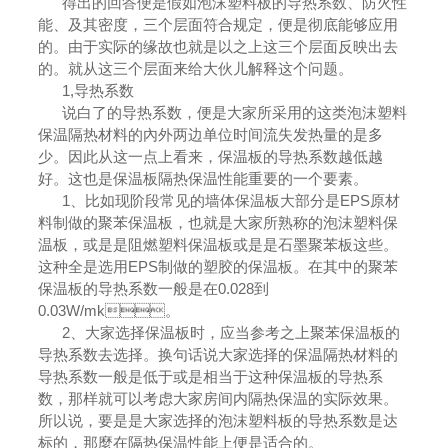
得出的回答便是假如泡沫塑料板的导热系数、防火性
能、及其密度，三个层面符合规定，便是彻底能够应用
的。由于实际的缘故也就是以之上这三个层面反映出去
的。就从这三个层面来给大伙儿解释这个问题。
1,导热系数
说白了的导热系数，便是大家所采用的这类泡沫塑料
保温隔热材料的內外两边单位时间流失发热量的是多
少。因此从这一点上看来，保温板的导热系数越低越
好。这也是保温板隔热保温性能重要的一个要素。
1、比如现阶段常见的墙体保温板大部分是EPS原材
料制做的聚苯保温板，也就是大家所熟称的泡沫塑料保
温板，或是是阻燃塑料保温板或是是石墨聚苯板这些。
这种全是选用EPS制做的塑胶的保温板。在其中的聚苯
保温板的导热系数一般是在0.028到
0.03W/mk。
2、大家选择保温板时，应当参考之上聚苯保温板的
导热系数去选择。换句话说大家选择的保温隔热材料的
导热系数一般是低于或是相当于这种保温板的导热系
数，那样就可以考虑大家房间内隔热保温的实际效果。
所以说，要是是大家选择的泡沫塑料板的导热系数是达
标的，那麼在隔热保温性能上便是适合的。