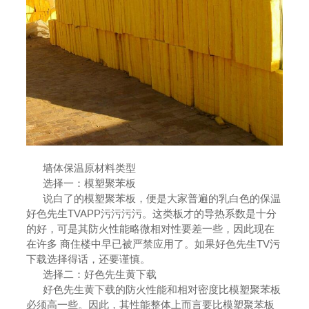
墙体保温原材料类型
选择一：模塑聚苯板
说白了的模塑聚苯板，便是大家普遍的乳白色的保温
好色先生TVAPP污污污污。这类板才的导热系数是十分
的好，可是其防火性能略微相对性要差一些，因此现在
在许多 商住楼中早已被严禁应用了。如果好色先生TV污
下载选择得话，还要谨慎。
选择二：好色先生黄下载
好色先生黄下载的防火性能和相对密度比模塑聚苯板
必须高一些。因此，其性能整体上而言要比模塑聚苯板