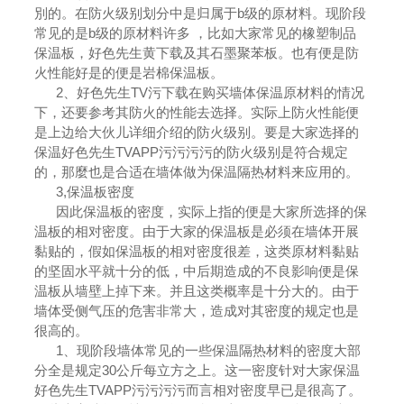
別的。在防火级别划分中是归属于b级的原材料。现阶段
常见的是b级的原材料许多 ，比如大家常见的橡塑制品
保温板，好色先生黄下载及其石墨聚苯板。也有便是防
火性能好是的便是岩棉保温板。
2、好色先生TV污下载在购买墙体保温原材料的情况
下，还要参考其防火的性能去选择。实际上防火性能便
是上边给大伙儿详细介绍的防火级别。要是大家选择的
保温好色先生TVAPP污污污污的防火级别是符合规定
的，那麼也是合适在墙体做为保温隔热材料来应用的。
3,保温板密度
因此保温板的密度，实际上指的便是大家所选择的保
温板的相对密度。由于大家的保温板是必须在墙体开展
黏贴的，假如保温板的相对密度很差，这类原材料黏贴
的坚固水平就十分的低，中后期造成的不良影响便是保
温板从墙壁上掉下来。并且这类概率是十分大的。由于
墙体受侧气压的危害非常大，造成对其密度的规定也是
很高的。
1、现阶段墙体常见的一些保温隔热材料的密度大部
分全是规定30公斤每立方之上。这一密度针对大家保温
好色先生TVAPP污污污污而言相对密度早已是很高了。